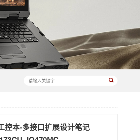
工控本-多接口扩展设计笔记
173CU-JQ470MC