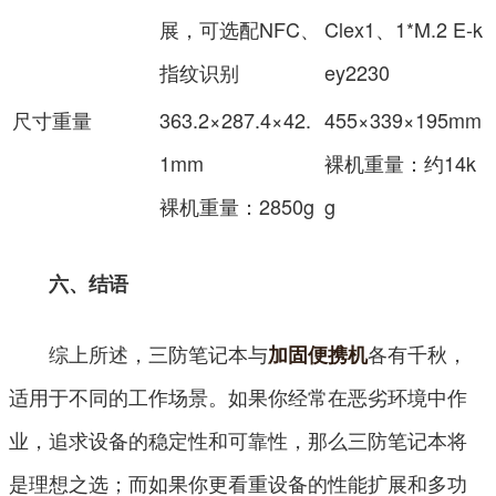
展，可选配NFC、
Clex1、
1*M.2 E-k
指纹识别
ey2230
尺寸重量
363.2×287.4×42.
455×339×195mm
1mm
裸机重量：约14k
裸机重量：2850g
g
六、结语
综上所述，三防笔记本与
各有千秋，
加固便携机
适用于不同的工作场景。如果你经常在恶劣环境中作
业，追求设备的稳定性和可靠性，那么三防笔记本将
是理想之选；而如果你更看重设备的性能扩展和多功