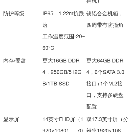
携机）
防护等级
IP65，1.22m抗跌
镁铝合金机箱，
落
四周带有防撞角
工作温度范围-20~
60°C
内存/硬盘
更大16GB DDR
更大64GB DDR
4，256GB/512G
4，6个SATA 3.0
B/1TB SSD
接口+1个M.2接
口，支持多硬盘
配置
显示屏
14英寸FHD屏（1
双17.3英寸屏（分
920×1080），70
辨率1920×108