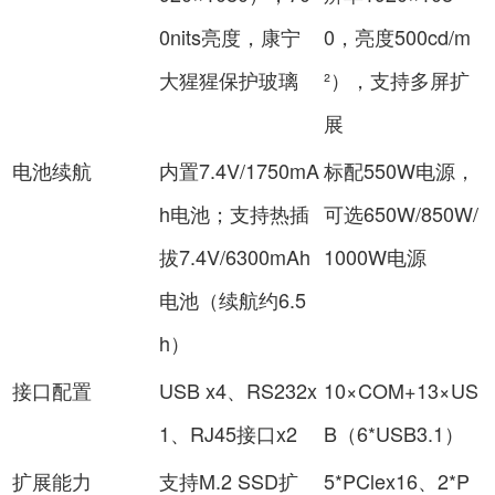
0nits亮度，康宁
0，亮度500cd/m
大猩猩保护玻璃
²），支持多屏扩
展
电池续航
内置7.4V/1750mA
标配550W电源，
h电池；支持热插
可选650W/850W/
拔7.4V/6300mAh
1000W电源
电池（续航约6.5
h）
接口配置
USB x4、RS232x
10×COM+13×US
1、RJ45接口x2
B（6*USB3.1）
扩展能力
支持M.2 SSD扩
5*PClex16、2*P