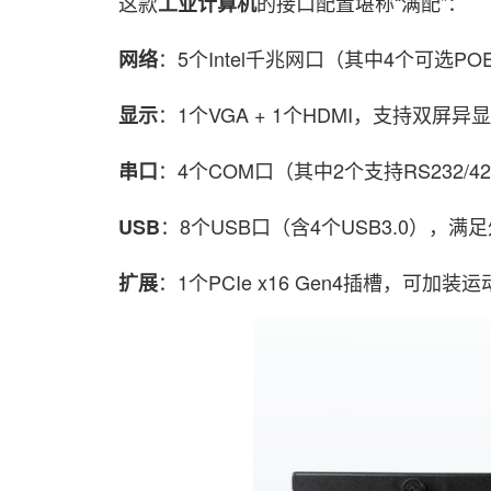
这款
的接口配置堪称“满配”：
工业计算机
：5个Intel千兆网口（其中4个可
网络
：1个VGA + 1个HDMI，支持双屏异
显示
：4个COM口（其中2个支持RS232/
串口
：8个USB口（含4个USB3.0），
USB
：1个PCIe x16 Gen4插槽，可
扩展