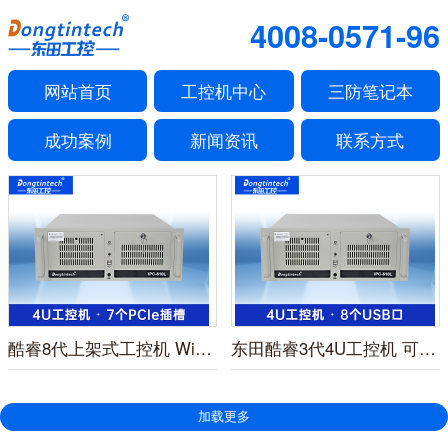
4008-0571-96
网站首页
工控机中心
三防笔记本
成功案例
新闻资讯
联系方式
酷睿8代上架式工控机 Windows 10机器视觉工控机 DT-610L-WQ370MA
东田酷睿3代4U工控机 可扩展上架式工控机 DT-610L-JH61MAI
加载更多