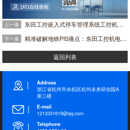
东田工控嵌入式停车管理系统工控机解决方案赋能智能车场高效管理
上一条
精准破解地铁PIS痛点：东田工控机电脑护航智慧出行
下一条
返回列表
Address
浙江省杭州市余杭区杭州未来研创园A
座三楼
E-mail
1213331619@qq.com
Telephone