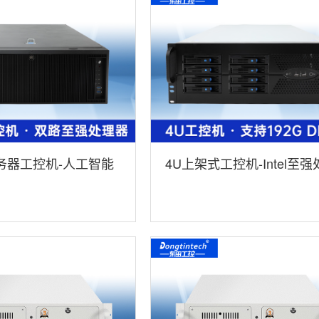
务器工控机-人工智能
4U上架式工控机-Intel至强
机方案|高性能推
器|7x24小时不间断运行稳
08-BC621MZ
定|DT-46308-WX621MA