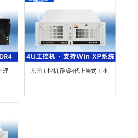
处理
东田工控机 酷睿4代上架式工业
服务器 DT-610L-A683