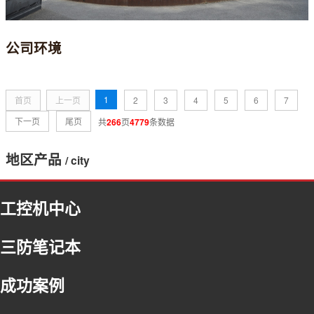
公司环境
1
首页
上一页
2
3
4
5
6
7
下一页
尾页
共
266
页
4779
条数据
地区产品
/ city
福建
工控机中心
浙江
北京
三防笔记本
河北
内蒙古
成功案例
吉林
上海