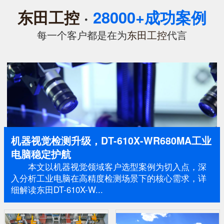
东田工控
·
28000+成功案例
每一个客户都是在为
东田工控
代言
机器视觉检测升级，DT-610X-WR680MA工业
电脑稳定护航
本文以机器视觉领域客户选型案例为切入点，深
入分析工业电脑在高精度检测场景下的核心需求，详
细解读东田DT-610X-W...