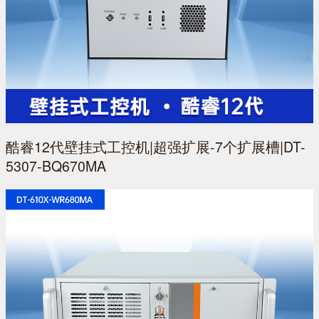
酷睿12代壁挂式工控机|超强扩展-7个扩展槽|DT-
5307-BQ670MA