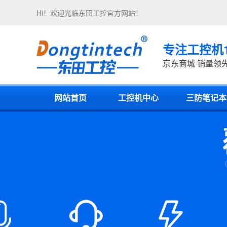
Hi！欢迎光临
东田工控
官方网站！
专注工控机
京东商城 销量领
网站首页
工控机中心
三防笔记本