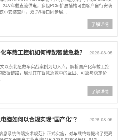
态，24V车载直流供电，多组PCIe扩展插槽可由客户自行安装
安装空间，双DVI接口同步展...
了解详情
产化车载工控机如何撑起智慧急救？
2026-08-05
型。本文以东北急救车实战案例为切入点，解析国产化车载工控
即入院”的数据链路，展现其在智慧急救中的坚固、可靠与稳定价
。
了解详情
国产工业电脑如何以合规实现“国产化”？
2026-08-05
信息系统终端技术规范》正式实施，对车载终端提出了更高
国产工业电脑DTB-3086-6780A与DT-610L-