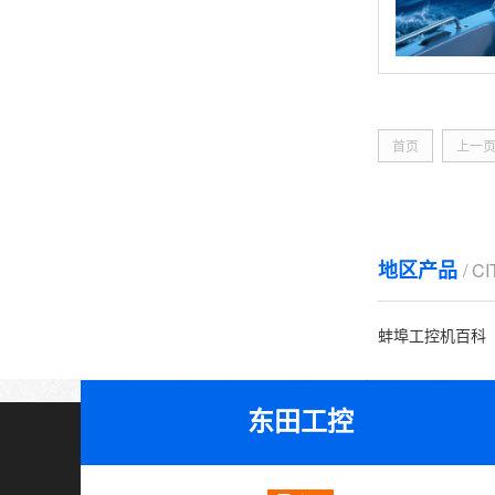
首页
上一
地区产品
/ C
蚌埠工控机百科
东田工控