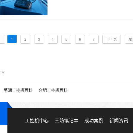
1
页
2
3
4
5
6
7
下一页
尾
ITY
芜湖工控机百科
合肥工控机百科
工控机中心
三防笔记本
成功案例
新闻资讯