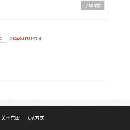
了解详情
页
共
636
页
3178
条数据
关于东田
联系方式