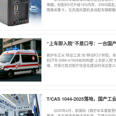
理器，标配8G可升级16G内存、256G固
图像采集卡，无风扇抗震机身适配车辆颠簸狭小
“上车即入院”不是口号：一台国
救护车正从“转运工具”向“移动ICU”转
机DTB-3086-6780A如何构建“上车
值，并探讨其对医疗信息化建设的深远意义
T/CAS 1044-2025落地，
2025年4月，新国标《救护车车载智慧
要求。本文将逐条解读该标准，并展示如何通过东田