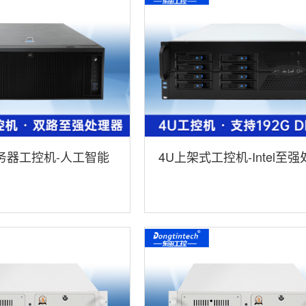
务器工控机-人工智能
4U上架式工控机-Intel至强
机方案|高性能推
器|7x24小时不间断运行稳
08-BC621MZ
定|DT-46308-WX621MA