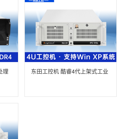
处理
东田工控机 酷睿4代上架式工业
服务器 DT-610L-A683