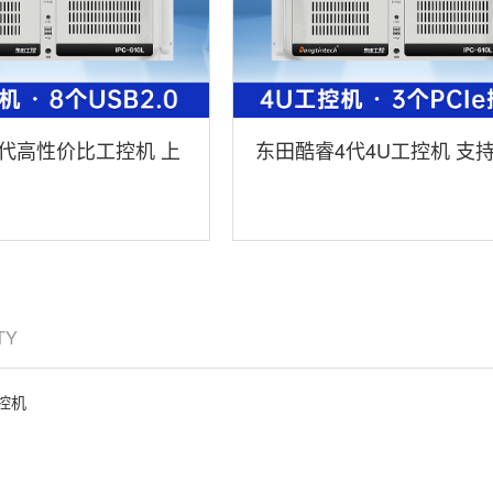
代高性价比工控机 上
东田酷睿4代4U工控机 支
T-610L-IH61MB
异显工控机 上架式工控机 D
610L-BH81MA
ITY
控机