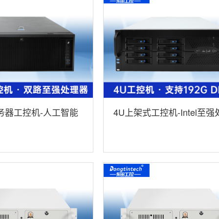
务器工控机-人工智能
4U上架式工控机-Intel至强
机方案|高性能推
器|7x24小时不间断运行稳
08-BC621MZ
定|DT-46308-WX621MA