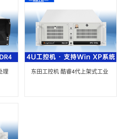
处理
东田工控机 酷睿4代上架式工业
服务器 DT-610L-A683