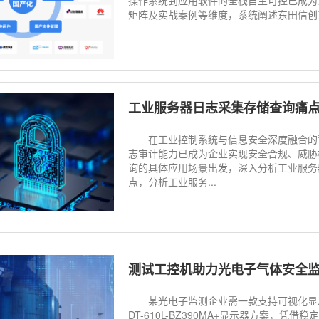
矩阵及实战案例等维度，系统阐述东田信创
工业服务器日志采集存储查询痛
在工业控制系统与信息安全深度融合的背
志审计能力已成为企业实现安全合规、威胁
询的具体应用场景出发，深入分析工业服务
点，分析工业服务...
测试工控机助力光电子气体安全
某光电子监测企业需一款支持可视化显示
DT-610L-BZ390MA+显示器方案，