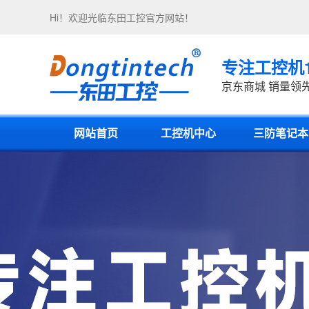
Hi！欢迎光临
东田工控
官方网站！
专注工控机
京东商城 销量领
网站首页
工控机中心
三防笔记本