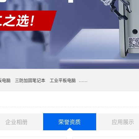
板电脑
三防加固笔记本
工业平板电脑
……
企业相册
荣誉资质
应用展示