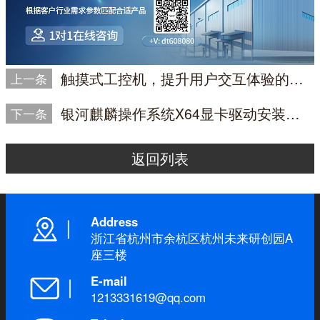
触摸式工控机，提升用户交互体验的设计与实践
上一条
银河麒麟操作系统X64显卡驱动安装及售后科普
下一条
返回列表
Address
浙江省杭州市余杭区杭州未来研创园A
座三楼
E-mail
1213331619@qq.com