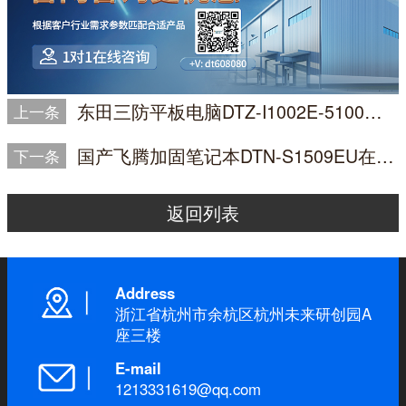
东田三防平板电脑DTZ-I1002E-5100助力汽车零配件工厂MES系统升级
上一条
国产飞腾加固笔记本DTN-S1509EU在能源管理安全监测领域的创新实践
下一条
返回列表
Address
浙江省杭州市余杭区杭州未来研创园A
座三楼
E-mail
1213331619@qq.com