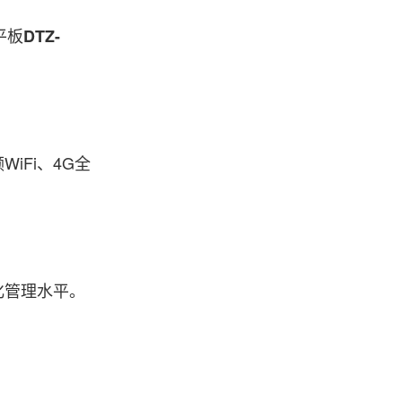
平板
DTZ-
WiFi、4G全
化管理水平。