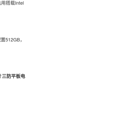
载Intel
置512GB，
寸
三防平板电