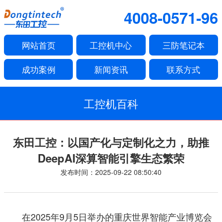
4008-0571-96
网站首页
工控机中心
三防笔记本
成功案例
新闻资讯
联系方式
工控机百科
东田工控：以国产化与定制化之力，助推
DeepAI深算智能引擎生态繁荣
发布时间：2025-09-22 08:50:40
在2025年9月5日举办的重庆世界智能产业博览会