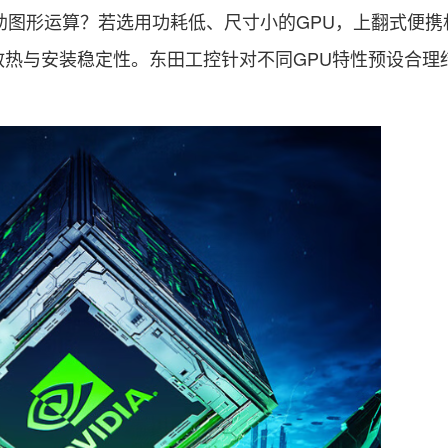
助图形运算？若选用功耗低、尺寸小的GPU，上翻式便携
散热与安装稳定性。东田工控针对不同GPU特性预设合理