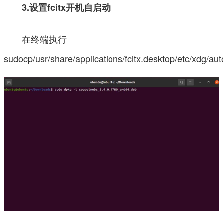
3.设置fcitx开机自启动
在终端执行
sudocp/usr/share/applications/fcitx.desktop/etc/xdg/aut