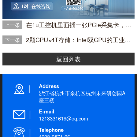
在1u工控机里面插一张PCIe采集卡，有空间吗？
上一条
2颗CPU×4T存储：Intel双CPU的工业主机算力升级指南
下一条
返回列表
Address
浙江省杭州市余杭区杭州未来研创园A
座三楼
E-mail
1213331619@qq.com
Telephone
4008-0571-96