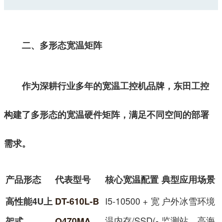
二、多形态宽温矩阵
作为深耕行业多年的
宽温工控机品牌
，东田工控
构建了多形态的宽温硬件矩阵，满足不同空间的部署
需求。
产品形态
代表型号
核心宽温配置
典型应用场景
I5-10500 + 宽
户外冰雪
环境
高性能4U上
DT-610L-B
温内存/SSD(-
监测站、高海
架式
Q470MA