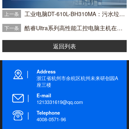
工业电脑DT-610L-BH310MA：污水垃圾焚烧项目数据采集与信息化平台优选
上一条
酷睿Ultra系列高性能工控电脑主机在海洋工程中的应用
下一条
返回列表
Address
浙江省杭州市余杭区杭州未来研创园A
座三楼
E-mail
1213331619@qq.com
Telephone
4008-0571-96