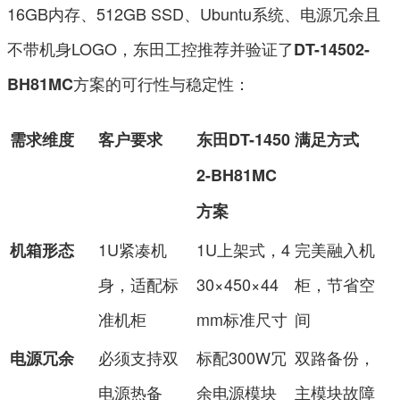
16GB内存、512GB SSD、Ubuntu系统、电源冗余且
不带机身LOGO，东田工控推荐并验证了
DT-14502-
方案的可行性与稳定性：
BH81MC
需求维度
客户要求
东田DT-1450
满足方式
2-BH81MC
方案
1U紧凑机
1U上架式，4
完美融入机
机箱形态
身，适配标
30×450×44
柜，节省空
准机柜
mm标准尺寸
间
必须支持双
标配300W冗
双路备份，
电源冗余
电源热备
余电源模块
主模块故障