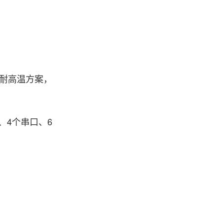
定制耐高温方案，
口、4个串口、6