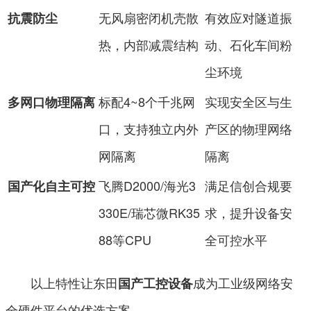
无风扇密闭机壳散
有效应对隧道振
抗震防尘
热，内部减震结构
动、石化车间粉
尘环境
标配4~8个千兆网
实现安全区与生
多网口物理隔离
口，支持独立内外
产区的物理网络
网隔离
隔离
飞腾D2000/海光3
满足信创合规要
国产化自主可控
330E/瑞芯微RK35
求，提升设备安
88等CPU
全可控水平
以上特性让东田
成为工业级网络安
国产工控设备
全硬件平台的优选方案。