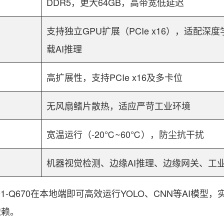
DDR5，更大64GB，高带宽低延迟
支持独立GPU扩展（PCIe x16），适配深
载AI推理
高扩展性，支持PCIe x16及
多卡位
无风扇鳍片散热，适应严苛工业环境
宽温
运行（-20℃~60℃），防尘抗干扰
机器视觉检测、边缘AI推理、边缘网关、工
-Q670在本地端即可高效运行YOLO、CNN等AI模型，
依赖。