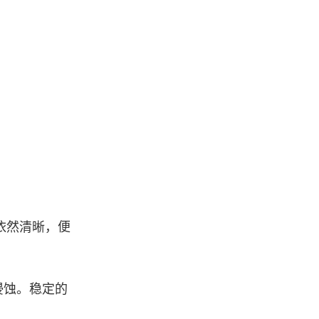
依然清晰，便
侵蚀。稳定的