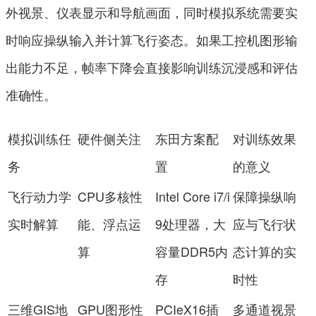
外视景、仪表显示和导航画面，同时模拟系统需要实
时响应操纵输入并计算飞行姿态。如果工控机图形输
出能力不足，帧率下降会直接影响训练沉浸感和评估
准确性。
模拟训练任
硬件侧关注
东田方案配
对训练效果
务
置
的意义
飞行动力学
CPU多核性
Intel Core i7/i
保障操纵响
实时解算
能、浮点运
9处理器，大
应与飞行状
算
容量DDR5内
态计算的实
存
时性
三维GIS地
GPU图形性
PCIeX16插
多通道视景