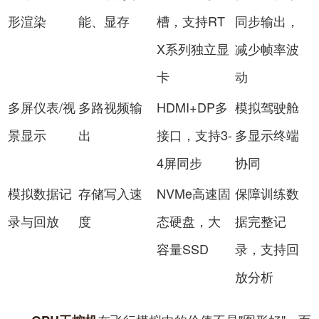
形渲染
能、显存
槽，支持RT
同步输出，
X系列独立显
减少帧率波
卡
动
多屏仪表/视
多路视频输
HDMI+DP多
模拟驾驶舱
景显示
出
接口，支持3-
多显示终端
4屏同步
协同
模拟数据记
存储写入速
NVMe高速固
保障训练数
录与回放
度
态硬盘，大
据完整记
容量SSD
录，支持回
放分析