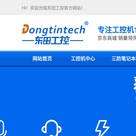
Hi！欢迎光临
东田工控
官方网站！
专注工控机
京东商城 销量领
网站首页
工控机中心
三防笔记本