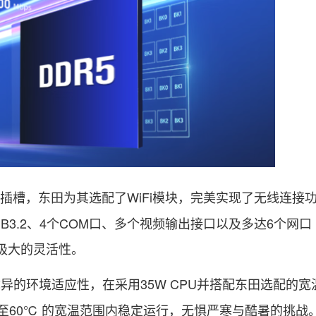
CIe插槽，东田为其选配了WiFi模块，完美实现了无线连接
B3.2、4个COM口、多个视频输出接口以及多达6个网口
极大的灵活性。
身具备优异的环境适应性，在采用35W CPU并搭配东田选配的
℃至60℃ 的宽温范围内稳定运行，无惧严寒与酷暑的挑战