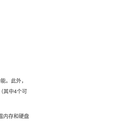
功能。此外，
（其中4个可
宽温内存和硬盘
。