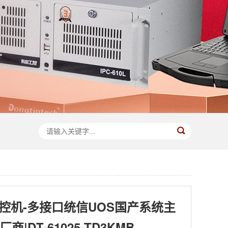
工控机-多接口统信UOS国产系统主
商|DT-61025-TD3KMB