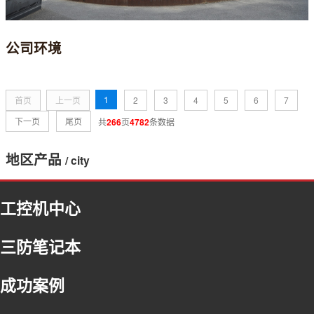
公司环境
1
首页
上一页
2
3
4
5
6
7
下一页
尾页
共
266
页
4782
条数据
地区产品
/ city
福建
工控机中心
浙江
北京
三防笔记本
河北
内蒙古
成功案例
吉林
上海