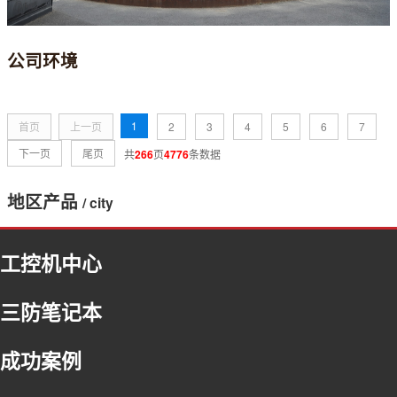
公司环境
1
首页
上一页
2
3
4
5
6
7
下一页
尾页
共
266
页
4776
条数据
地区产品
/ city
福建
工控机中心
浙江
北京
三防笔记本
河北
内蒙古
成功案例
吉林
上海