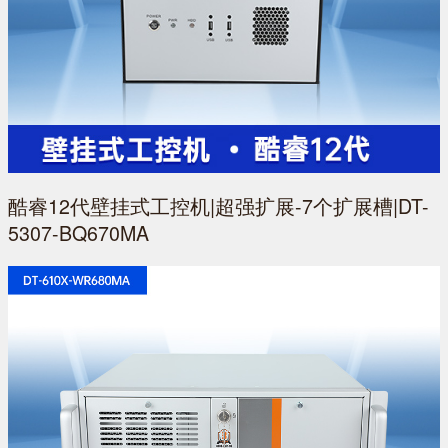
酷睿12代壁挂式工控机|超强扩展-7个扩展槽|DT-
5307-BQ670MA