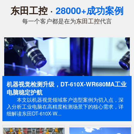
东田工控
·
28000+成功案例
每一个客户都是在为
东田工控
代言
机器视觉检测升级，DT-610X-WR680MA工业
电脑稳定护航
本文以机器视觉领域客户选型案例为切入点，深
入分析工业电脑在高精度检测场景下的核心需求，详
细解读东田DT-610X-W...