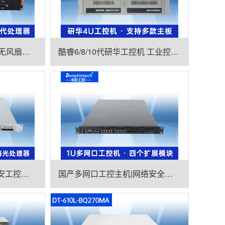
酷睿11代工业电脑主机 无风扇嵌入式工控机 DTB-3092-1135
酷睿6/8/10代研华工控机 工业控制电脑主机 IPC-610L-785G2-706VG
国产化千兆网闸|东田网安工控机|DT-12564-HG3200
国产多网口工控主机|网络安全工业电脑|DT-12420-SD2000