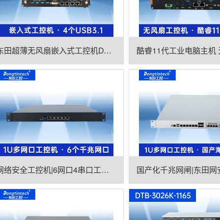
东田超薄无风扇嵌入式工控机DTB-3004-H310
网络安全工控机|6网口4串口工业电脑|DT-12160-J6412