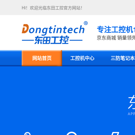
Hi！欢迎光临
东田工控
官方网站！
专注工控机
京东商城 销量领
网站首页
工控机中心
三防笔记本