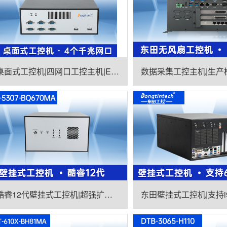
桌面式工控机|四网口工控主机|EPC-3100
酷睿12代壁挂式工控机|超强扩展-7个扩展槽|DT-5307-BQ670MA