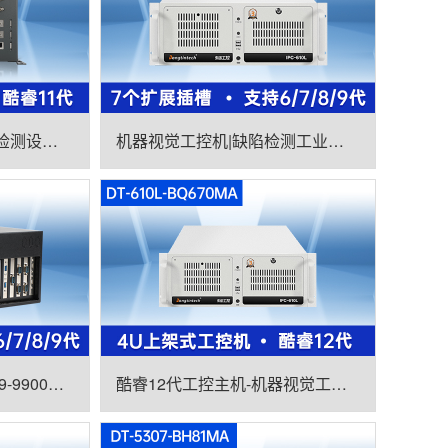
数据采集工控主机|生产检测设备工控机|DTB-3026K-1165
机器视觉工控机|缺陷检测工业电脑主机|DT-610L-BQ270MA
东田壁挂式工控机|支持i9-9900K上位机|DT-5309-BQ270MA
酷睿12代工控主机-机器视觉工控电脑|DT-610L-BQ670MA