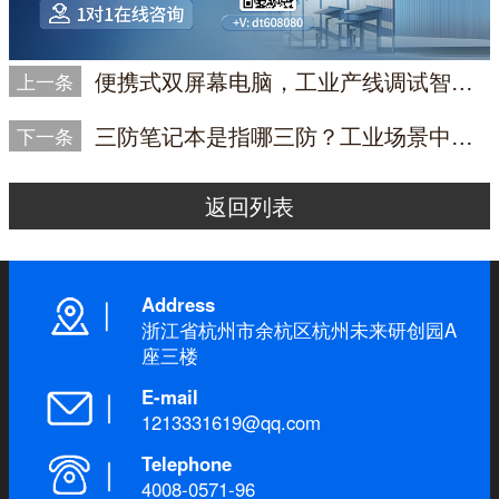
便携式双屏幕电脑，工业产线调试智能革新
上一条
三防笔记本是指哪三防？工业场景中的可靠伙伴
下一条
返回列表
Address
浙江省杭州市余杭区杭州未来研创园A
座三楼
E-mail
1213331619@qq.com
Telephone
4008-0571-96