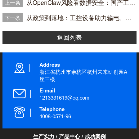
从OpenClaw风险看数据安全：国产工业服务器需要软硬一体防线
上一条
从政策到落地：工控设备助力输电、配网、变电全场景
下一条
返回列表
Address
浙江省杭州市余杭区杭州未来研创园A
座三楼
E-mail
1213331619@qq.com
Telephone
4008-0571-96
生产实力
/
产品中心
/
成功案例