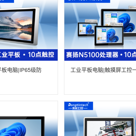
板电脑|IP65级防
工业平板电脑|触摸屏工控
6-1135
机|DTP-0819-N5100