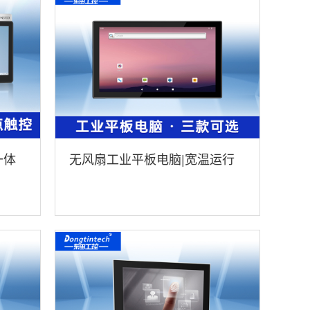
一体
无风扇工业平板电脑|宽温运行
IP65防护|DTP-0819-RK3568