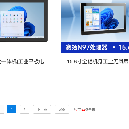
工业一体机|工业平板电
15.6寸全铝机身工业无风
-1859-N5100
电脑|DTP-1566-N97
1
页
2
下一页
尾页
共
2
页
33
条数据