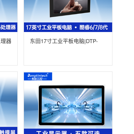
处理器
东田17寸工业平板电脑|DTP-
1754-H110