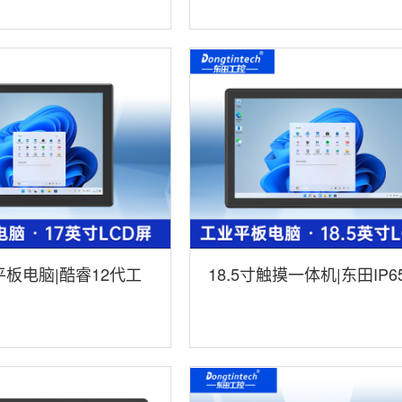
平板电脑|酷睿12代工
18.5寸触摸一体机|东田IP6
脑IP65防护|DTP-
护工业平板电脑|DTP-1859
5U
1235U