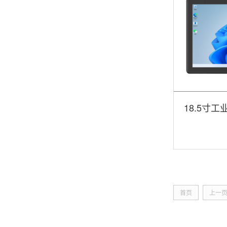
18.5寸
脑厂家|DTP
首页
上一