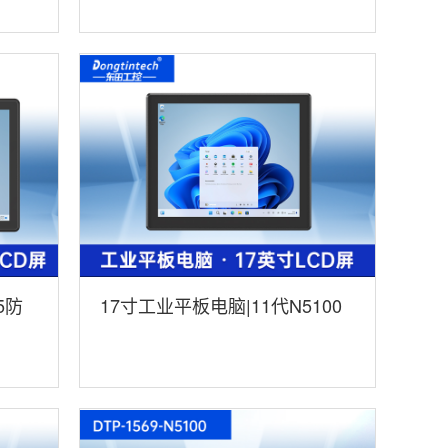
3568
5防
17寸工业平板电脑|11代N5100
-
处理器触控一体机|DTP-1709-
N5100