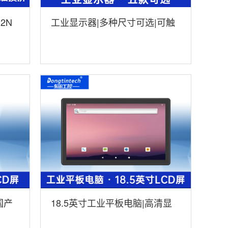
2N
工业显示器|多种尺寸可选|可触
摸DTM-P2108C
国产
18.5英寸工业平板电脑|高清显
8
示工业触摸一体机|DTP-1859-