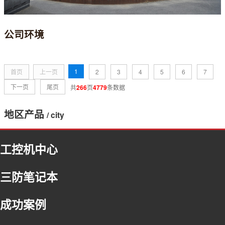
公司环境
1
首页
上一页
2
3
4
5
6
7
下一页
尾页
共
266
页
4779
条数据
地区产品
/ city
福建
工控机中心
浙江
北京
三防笔记本
河北
内蒙古
成功案例
吉林
上海