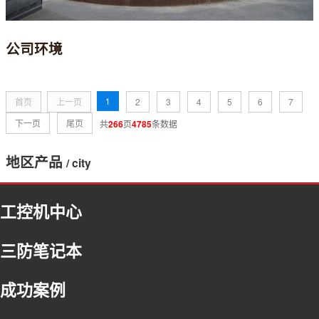
公司环境
1
首页
上一页
2
3
4
5
6
7
下一页
尾页
共
266
页
4785
条数据
地区产品
/ city
福建
工控机中心
浙江
北京
三防笔记本
河北
内蒙古
成功案例
吉林
上海